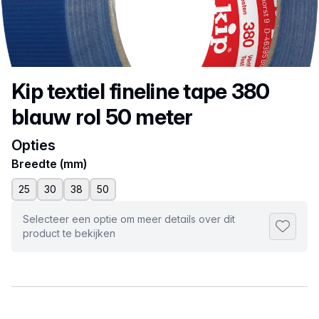
Productnaam
Kip textiel fineline tape 380
blauw rol 50 meter
Opties
Breedte (mm)
25
30
38
50
Selecteer een optie om meer details over dit
Toevoeg
product te bekijken
Selecteer een tabblad