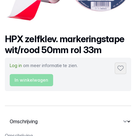
Productnaam
HPX zelfklev. markeringstape
wit/rood 50mm rol 33m
Log in
om meer informatie te zien.
Toevoeg
In winkelwagen
Selecteer een tabblad
Omschrijving