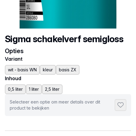
Productnaam
Sigma schakelverf semigloss
Opties
Variant
wit - basis WN
kleur
basis ZX
Inhoud
0,5 liter
1 liter
2,5 liter
Selecteer een optie om meer details over dit
Toevoeg
product te bekijken