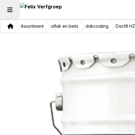
Hoofdmenu openen
Thuis
Assortiment
aflak en beits
dakcoating
Dacfill HZ