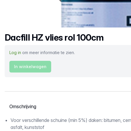
Productnaam
Dacfill HZ vlies rol 100cm
Log in
om meer informatie te zien.
In winkelwagen
Selecteer een tabblad
Omschrijving
Voor verschillende schuine (min 5%) daken: bitumen, c
asfalt, kunststof