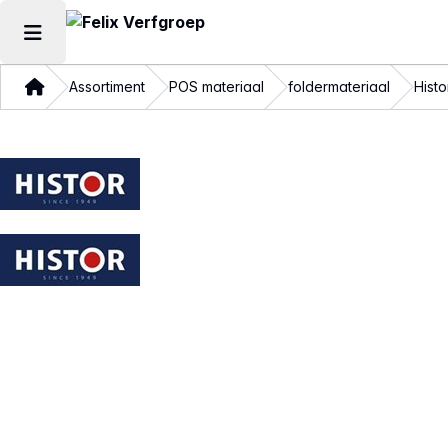
Hoofdmenu openen
Thuis
Assortiment
POS materiaal
foldermateriaal
Hist