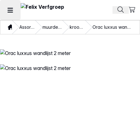
Beki
Zoek pr
Hoofdmenu openen
Thuis
Assortiment
muurdecoratie
kroonlijsten
Orac luxxus wandlijst 2 meter