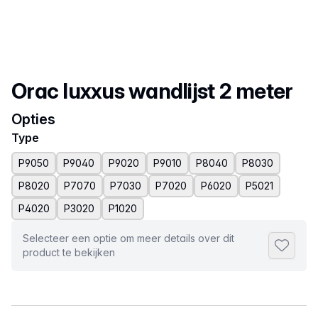
Productnaam
Orac luxxus wandlijst 2 meter
Opties
Type
P9050
P9040
P9020
P9010
P8040
P8030
P8020
P7070
P7030
P7020
P6020
P5021
P4020
P3020
P1020
Selecteer een optie om meer details over dit
Toevoeg
product te bekijken