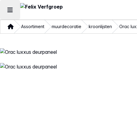
Hoofdmenu openen
Thuis
Assortiment
muurdecoratie
kroonlijsten
Orac lu