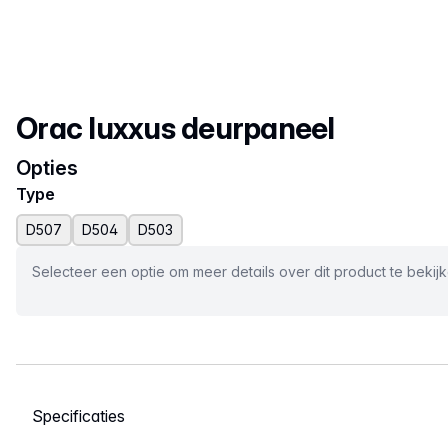
Productnaam
Orac luxxus deurpaneel
Opties
Type
D507
D504
D503
Selecteer een optie om meer details over dit product te bekij
Selecteer een tabblad