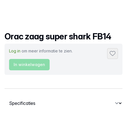
Productnaam
Orac zaag super shark FB14
Log in
om meer informatie te zien.
Toevoeg
In winkelwagen
Selecteer een tabblad