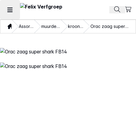
Beki
Zoek pr
Hoofdmenu openen
Thuis
Assortiment
muurdecoratie
kroonlijsten
Orac zaag super shark FB14