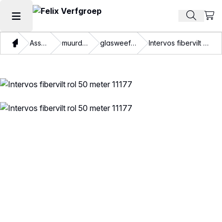
Beki
Zoek pr
Hoofdmenu openen
Thuis
Assortiment
muurdecoratie
glasweefsel en vlies
Intervos fibervilt rol 50 meter 11177