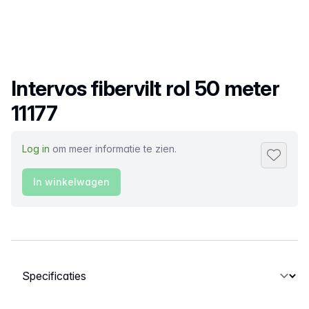
Productnaam
Intervos fibervilt rol 50 meter
11177
Log in
om meer informatie te zien.
Toevoeg
In winkelwagen
Selecteer een tabblad