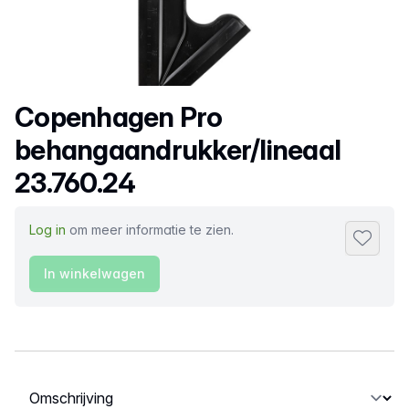
Productnaam
Copenhagen Pro
behangaandrukker/lineaal
23.760.24
Log in
om meer informatie te zien.
Toevoeg
In winkelwagen
Selecteer een tabblad