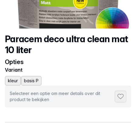
Productnaam
Paracem deco ultra clean mat
10 liter
Opties
Variant
kleur
basis P
Selecteer een optie om meer details over dit
Toevoeg
product te bekijken
Selecteer een tabblad