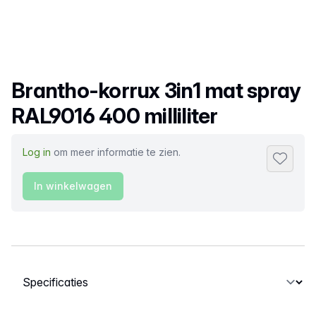
Productnaam
Brantho-korrux 3in1 mat spray
RAL9016 400 milliliter
Log in
om meer informatie te zien.
Toevoeg
In winkelwagen
Selecteer een tabblad