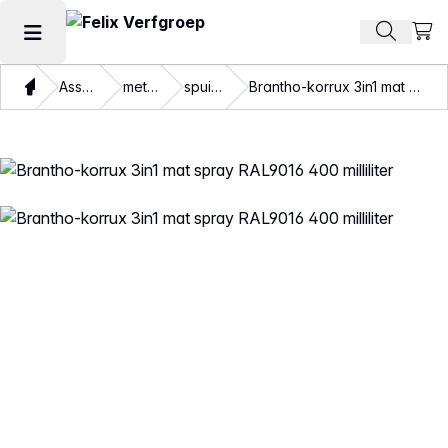
Beki
Zoek pr
Hoofdmenu openen
Thuis
Assortiment
metaalverf
spuitbussen
Brantho-korrux 3in1 mat spray RAL9016 400 milliliter