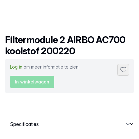
Productnaam
Filtermodule 2 AIRBO AC700
koolstof 200220
Log in
om meer informatie te zien.
Toevoeg
In winkelwagen
Selecteer een tabblad