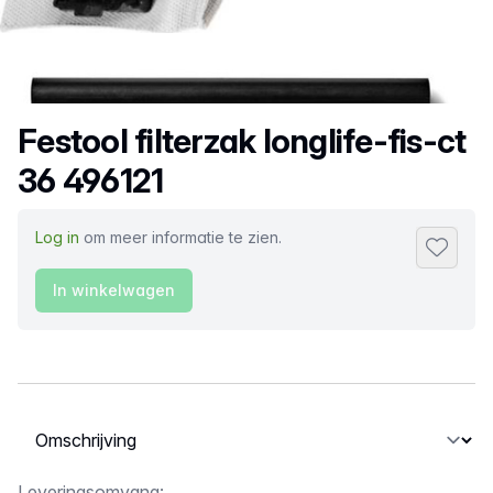
Productnaam
Festool filterzak longlife-fis-ct
36 496121
Log in
om meer informatie te zien.
Toevoeg
In winkelwagen
Selecteer een tabblad
Leveringsomvang: