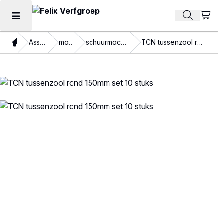
Beki
Zoek pr
Hoofdmenu openen
Thuis
Assortiment
machines
schuurmachine onderdelen
TCN tussenzool rond 150mm set 10 stuks