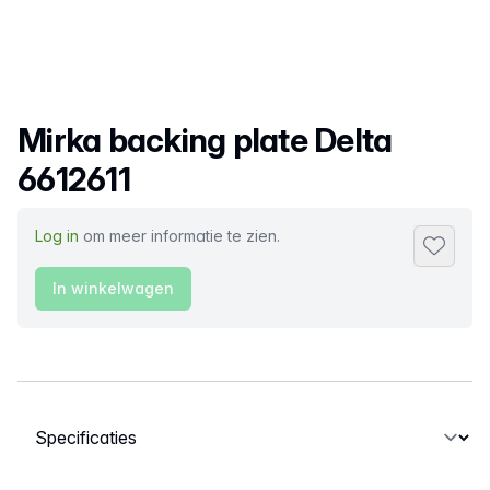
Productnaam
Mirka backing plate Delta
6612611
Log in
om meer informatie te zien.
Toevoeg
In winkelwagen
Selecteer een tabblad