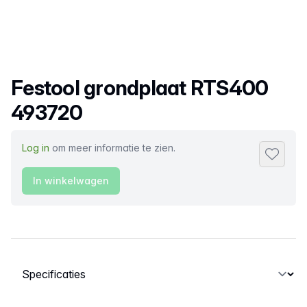
Productnaam
Festool grondplaat RTS400
493720
Log in
om meer informatie te zien.
Toevoeg
In winkelwagen
Selecteer een tabblad