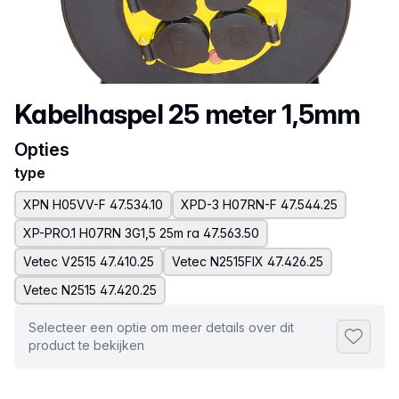
Productnaam
Kabelhaspel 25 meter 1,5mm
Opties
type
XPN H05VV-F 47.534.10
XPD-3 H07RN-F 47.544.25
XP-PRO.1 H07RN 3G1,5 25m ra 47.563.50
Vetec V2515 47.410.25
Vetec N2515FIX 47.426.25
Vetec N2515 47.420.25
Selecteer een optie om meer details over dit
Toevoeg
product te bekijken