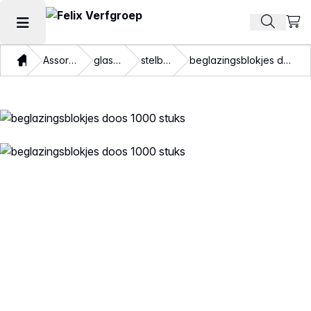
Beki
Zoek pr
Hoofdmenu openen
Thuis
Assortiment
glaszetten
stelblokjes
beglazingsblokjes doos 1000 stuks