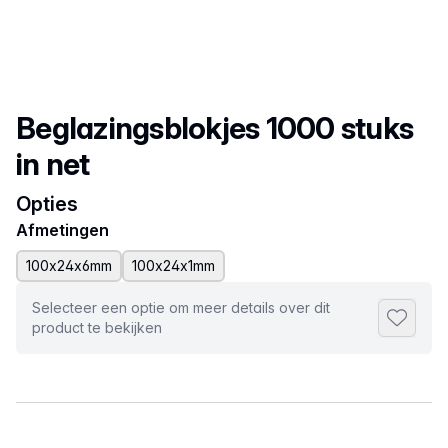
Productnaam
Beglazingsblokjes 1000 stuks
in net
Opties
Afmetingen
100x24x6mm
100x24x1mm
Selecteer een optie om meer details over dit
Toevoeg
product te bekijken
Selecteer een tabblad