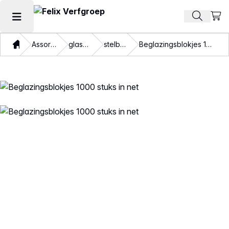
Beki
Zoek pr
Hoofdmenu openen
Thuis
Assortiment
glaszetten
stelblokjes
Beglazingsblokjes 1000 stuks in net