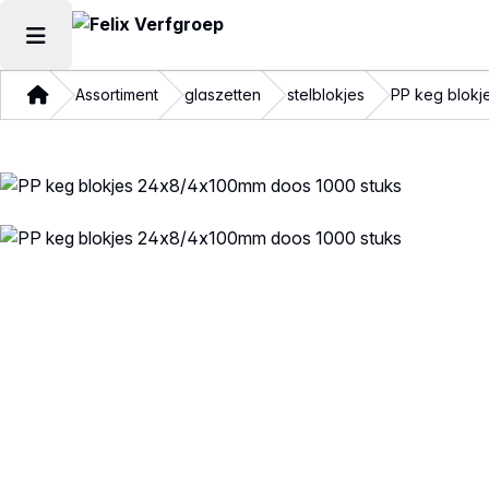
Hoofdmenu openen
Thuis
Assortiment
glaszetten
stelblokjes
PP keg blokj