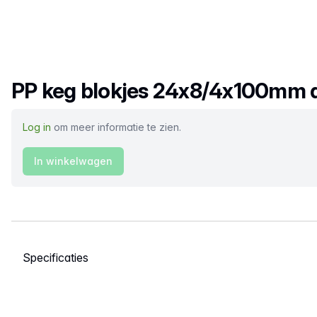
Productnaam
PP keg blokjes 24x8/4x100mm 
Log in
om meer informatie te zien.
In winkelwagen
Selecteer een tabblad