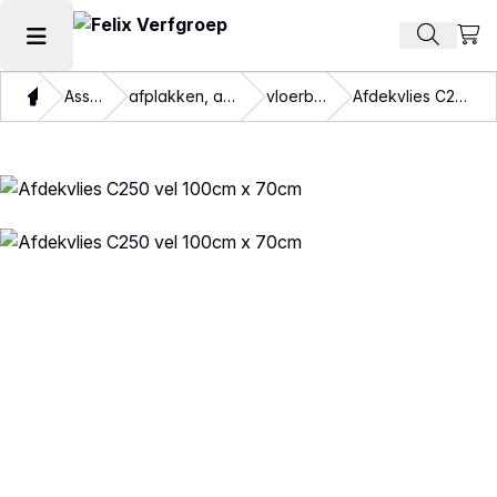
Beki
Zoek pr
Hoofdmenu openen
Thuis
Assortiment
afplakken, afdekken, verpakken
vloerbescherming
Afdekvlies C250 vel 100cm x 70cm