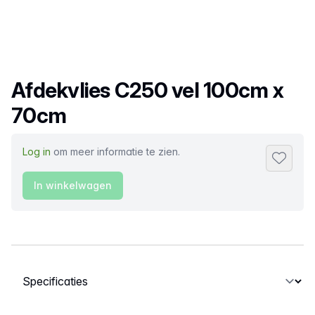
Productnaam
Afdekvlies C250 vel 100cm x
70cm
Log in
om meer informatie te zien.
Toevoeg
In winkelwagen
Selecteer een tabblad