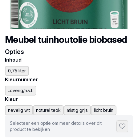
Productnaam
Meubel tuinhoutolie biobased
Opties
Inhoud
0,75 liter
Kleurnummer
..overig/n.v.t.
Kleur
nevelig wit
naturel teak
mistig grijs
licht bruin
Selecteer een optie om meer details over dit
Toevoeg
product te bekijken