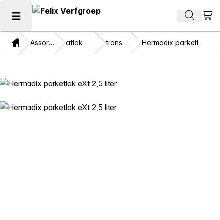
Beki
Zoek pr
Hoofdmenu openen
Thuis
Assortiment
aflak en beits
transparant
Hermadix parketlak eXt 2,5 liter