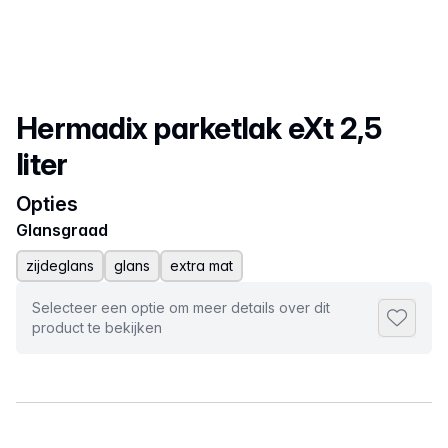
Productnaam
Hermadix parketlak eXt 2,5
liter
Opties
Glansgraad
zijdeglans
glans
extra mat
Selecteer een optie om meer details over dit
Toevoeg
product te bekijken
Selecteer een tabblad