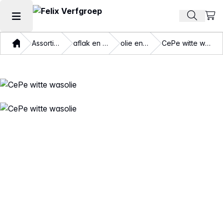
Beki
Zoek pr
Hoofdmenu openen
Thuis
Assortiment
aflak en beits
olie en was
CePe witte wasolie