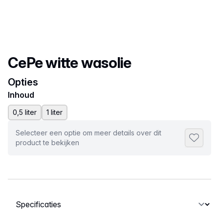
Productnaam
CePe witte wasolie
Opties
Inhoud
0,5 liter
1 liter
Selecteer een optie om meer details over dit
Toevoeg
product te bekijken
Selecteer een tabblad