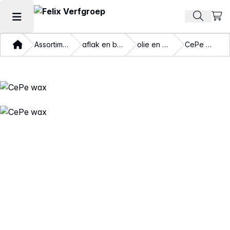
Beki
Zoek pr
Hoofdmenu openen
Thuis
Assortiment
aflak en beits
olie en was
CePe wax