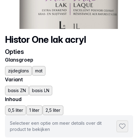
Productnaam
Histor One lak acryl
Opties
Glansgroep
zijdeglans
mat
Variant
basis ZN
basis LN
Inhoud
0,5 liter
1 liter
2,5 liter
Selecteer een optie om meer details over dit
Toevoeg
product te bekijken