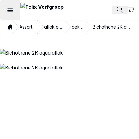
Beki
Zoek pr
Hoofdmenu openen
Thuis
Assortiment
aflak en beits
dekkend
Bichothane 2K aqua aflak