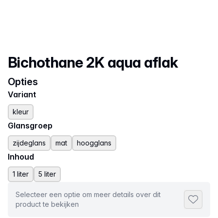
Productnaam
Bichothane 2K aqua aflak
Opties
Variant
kleur
Glansgroep
zijdeglans
mat
hoogglans
Inhoud
1 liter
5 liter
Selecteer een optie om meer details over dit
Toevoeg
product te bekijken