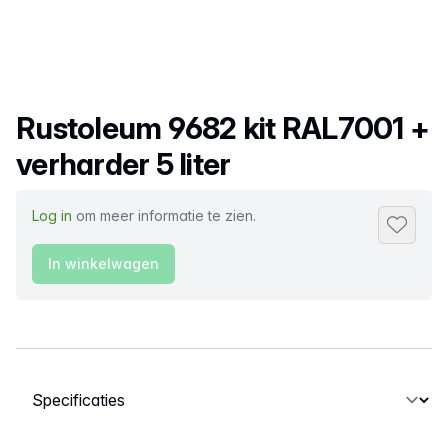
Productnaam
Rustoleum 9682 kit RAL7001 +
verharder 5 liter
Log in
om meer informatie te zien.
Toevoeg
In winkelwagen
Selecteer een tabblad