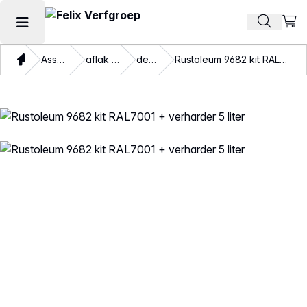
Beki
Zoek pr
Hoofdmenu openen
Thuis
Assortiment
aflak en beits
dekkend
Rustoleum 9682 kit RAL7001 + verharder 5 liter