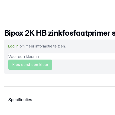
Productnaam
Bipox 2K HB zinkfosfaatprimer se
Log in
om meer informatie te zien.
Kies eerst een kleur
Selecteer een tabblad