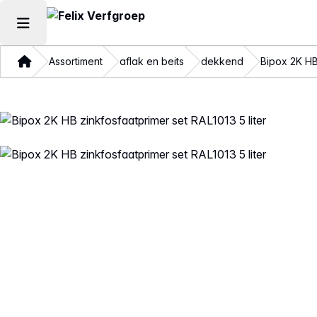
Hoofdmenu openen
Thuis
Assortiment
aflak en beits
dekkend
Bipox 2K HB 