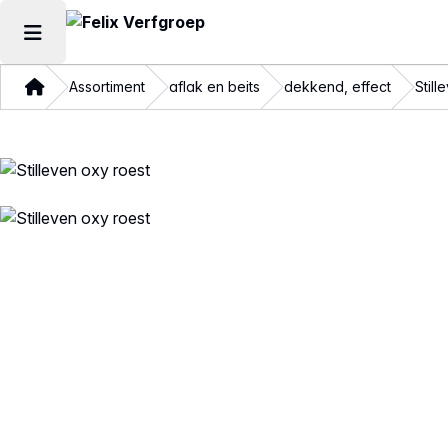
Hoofdmenu openen
Thuis
Assortiment
aflak en beits
dekkend, effect
Still