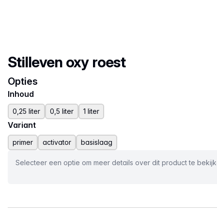
Productnaam
Stilleven oxy roest
Opties
Inhoud
0,25 liter
0,5 liter
1 liter
Variant
primer
activator
basislaag
Selecteer een optie om meer details over dit product te bekij