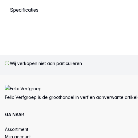
Selecteer een tabblad
Wij verkopen niet aan particulieren
Voettekst
Felix Verfgroep is de groothandel in verf en aanverwante artike
GA NAAR
Assortiment
Mijn account