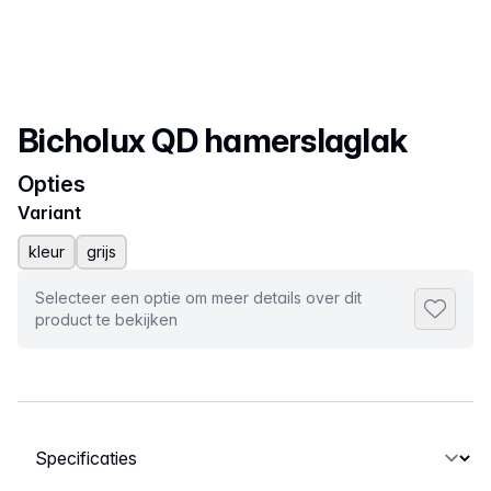
Productnaam
Bicholux QD hamerslaglak
Opties
Variant
kleur
grijs
Selecteer een optie om meer details over dit
Toevoeg
product te bekijken
Selecteer een tabblad